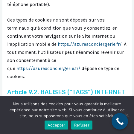
téléphone portable).
Ces types de cookies ne sont déposés sur vos
terminaux qu’à condition que vous y consentiez, en
continuant votre navigation sur le Site Internet ou
l’application mobile de
https://azureaconciergerie.fr/
. À
tout moment, l’Utilisateur peut néanmoins revenir sur
son consentement à ce
que
https://azureaconciergerie.fr/
dépose ce type de
cookies.
Article 9.2. BALISES (“TAGS”) INTERNET
Nous utilisons des cookies pour vous garantir la meilleure
https://azureaconciergerie.fr/
peut employer
expérience sur notre site web. Si vous continuez à utiliser ce
occasionnellement des balises Internet (également
site, nous supposerons que vous en êtes satisfait.
appelées « tags », ou balises d’action, GIF à un pixel,
Accepter
Refuser
GIF transparents, GIF invisibles et GIF un à un) et les