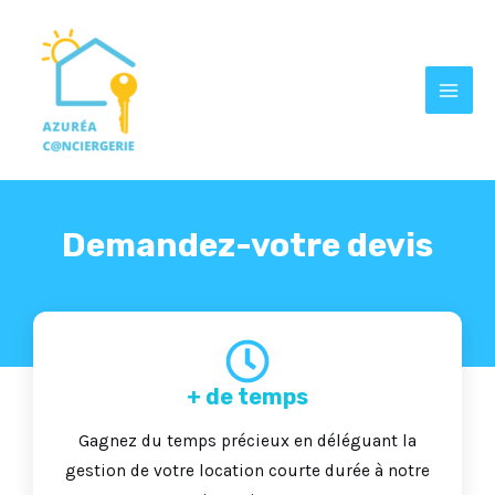
Aller
MAI
au
MEN
contenu
Demandez-votre devis
+ de temps
Gagnez du temps précieux en déléguant la
gestion de votre location courte durée à notre